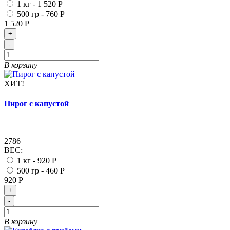
1 кг -
1 520 Р
500 гр -
760 Р
1 520 Р
+
-
В корзину
ХИТ!
Пирог с капустой
2786
ВЕС:
1 кг -
920 Р
500 гр -
460 Р
920 Р
+
-
В корзину