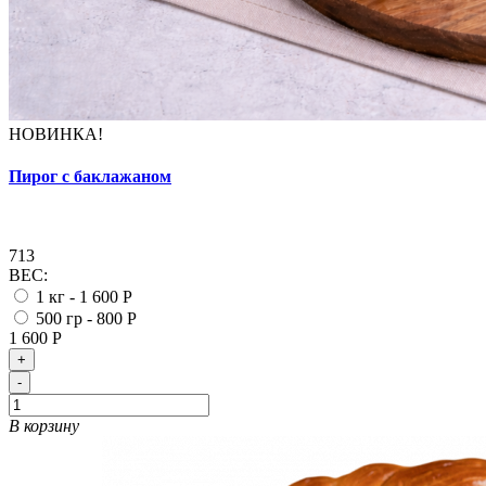
НОВИНКА!
Пирог с баклажаном
713
ВЕС:
1 кг -
1 600 Р
500 гр -
800 Р
1 600 Р
+
-
В корзину