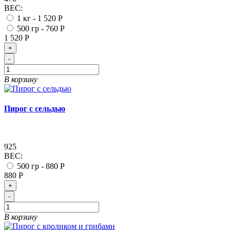
ВЕС:
1 кг -
1 520 Р
500 гр -
760 Р
1 520 Р
+
-
В корзину
Пирог с сельдью
925
ВЕС:
500 гр -
880 Р
880 Р
+
-
В корзину