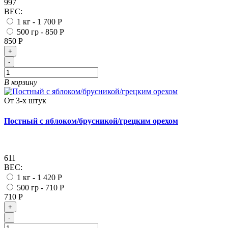
997
ВЕС:
1 кг -
1 700 Р
500 гр -
850 Р
850 Р
+
-
В корзину
От 3-х штук
Постный с яблоком/брусникой/грецким орехом
611
ВЕС:
1 кг -
1 420 Р
500 гр -
710 Р
710 Р
+
-