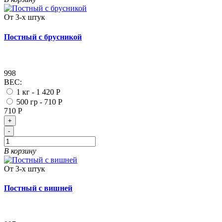
От 3-х штук
Постный с брусникой
998
ВЕС:
1 кг -
1 420 Р
500 гр -
710 Р
710 Р
+
-
В корзину
От 3-х штук
Постный с вишней