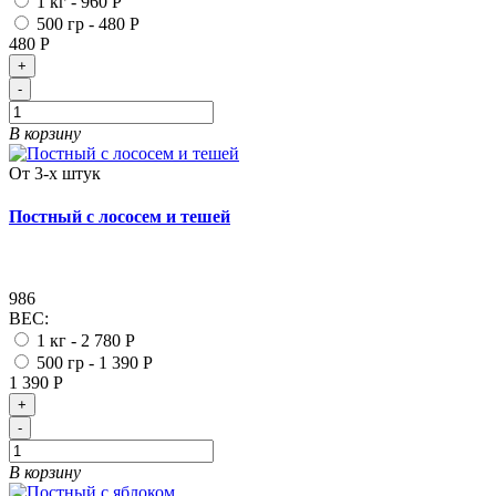
1 кг -
960 Р
500 гр -
480 Р
480 Р
+
-
В корзину
От 3-х штук
Постный с лососем и тешей
986
ВЕС:
1 кг -
2 780 Р
500 гр -
1 390 Р
1 390 Р
+
-
В корзину