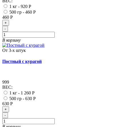
ВЕС:
1 кг -
920 Р
500 гр -
460 Р
460 Р
+
-
В корзину
От 3-х штук
Постный с курагой
999
ВЕС:
1 кг -
1 260 Р
500 гр -
630 Р
630 Р
+
-
В корзину