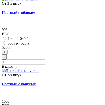
От 3-х штук
Постный с яблоком
993
ВЕС:
1 кг -
1 040 Р
500 гр -
520 Р
520 Р
+
-
В корзину
От 3-х штук
Постный с капустой
1000