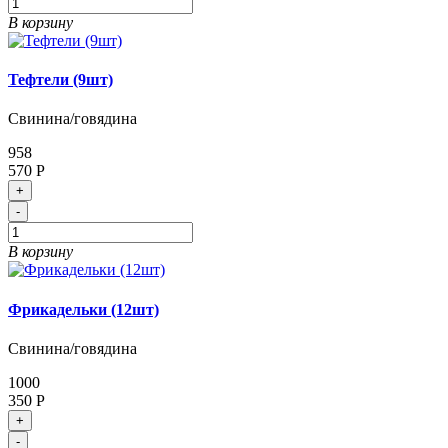
В корзину
Тефтели (9шт)
Свинина/говядина
958
570 Р
+
-
В корзину
Фрикадельки (12шт)
Свинина/говядина
1000
350 Р
+
-